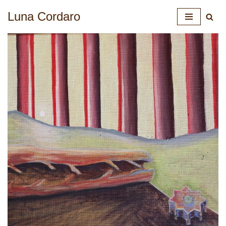
Luna Cordaro
Ga
naar
de
inhoud